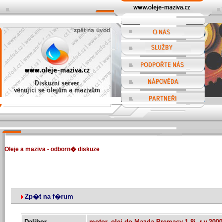
Oleje a maziva - odborn� diskuze
Zp�t na f�rum
Dalibor
motor. olej do Mazda Premacy 1,8i, r.v.200