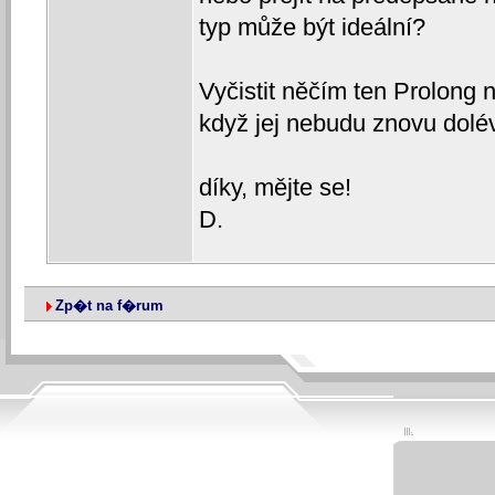
typ může být ideální?
Vyčistit něčím ten Prolong
když jej nebudu znovu dolé
díky, mějte se!
D.
Zp�t na f�rum