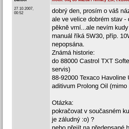
27.10.2007,
dobrý den, prosím o váš náz
00:52
ale ve velice dobrém stav -
pěkně vrní...ale nevím kudy 
manuál říká 5W30, příp. 1
nepopsána.
Známá historie:
do 88000 Castrol TXT Sof
servis)
88-92000 Texaco Havoline 
aditivum Prolong Oil (mimo 
Otázka:
pokračovat v současném 
je záludný :o) ?
nebo přejít na předepsané ho